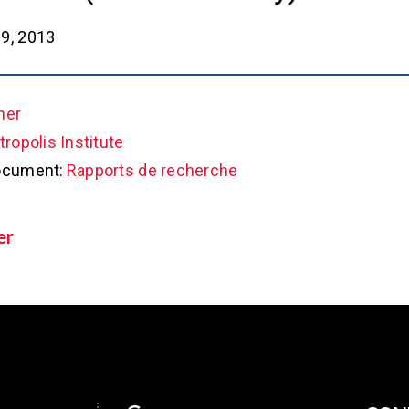
9, 2013
her
ropolis Institute
ocument:
Rapports de recherche
er