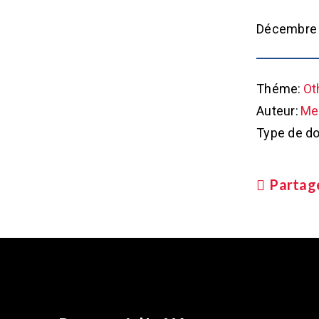
Décembre 
Théme:
Ot
Auteur:
Met
Type de d
Partag