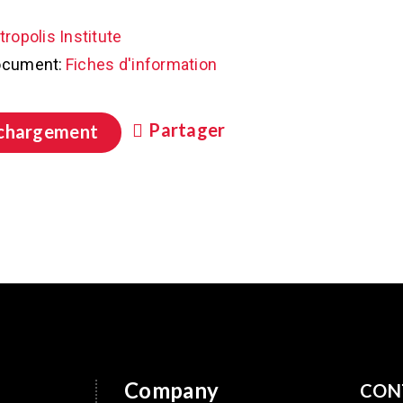
ropolis Institute
ocument:
Fiches d'information
Partager
chargement
Company
CON