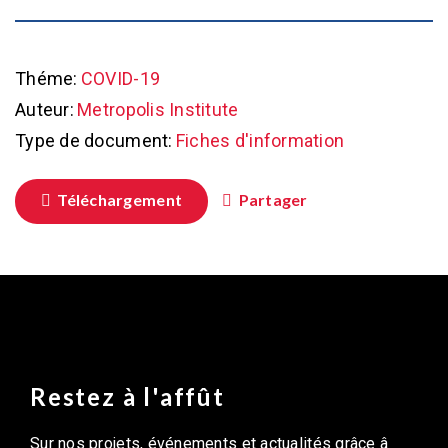
Théme:
COVID-19
Auteur:
Metropolis Institute
Type de document:
Fiches d'information
Téléchargement
Partager
Restez à l'affût
Sur nos projets, événements et actualités grâce â