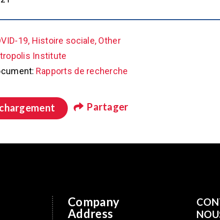
VID-19, Histoire sociale, Other
ropolis Institute
ocument:
Rapports de recherche
Partager
échargement
Company
CON
Address
NOU