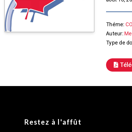
Théme:
CO
Auteur:
Met
Type de d
Tél
Restez à l'affût