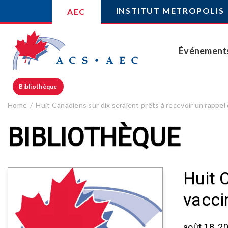
INSTITUT METROPOLIS
AEC
Événement
Bibliothèque
Home
Huit Canadiens sur dix seraient prêts à recevoir un rappe
BIBLIOTHÈQUE
Huit 
vacci
août 18, 2