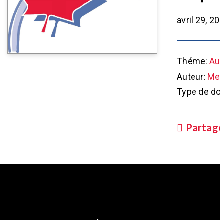
avril 29, 2
Théme:
Au
Auteur:
Met
Type de d
Partag