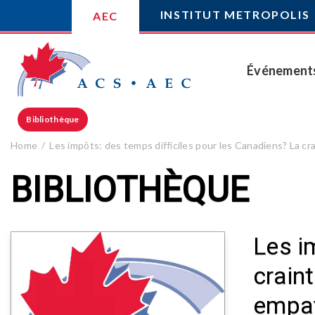
INSTITUT METROPOLIS
AEC
Événement
Bibliothèque
Home
Les impôts: des temps difficiles pour les Canadiens? La cra
BIBLIOTHÈQUE
Les i
craint
empat