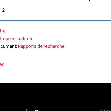
012
tre
ropolis Institute
ocument:
Rapports de recherche
er