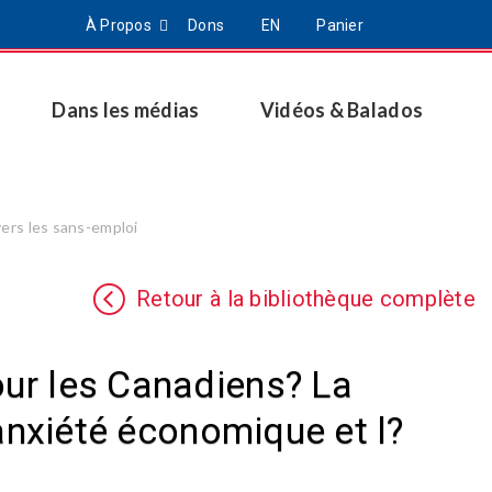
À Propos
Dons
EN
Panier
Dans les médias
Vidéos & Balados
vers les sans-emploi
Retour à la bibliothèque complète
our les Canadiens? La
l?anxiété économique et l?