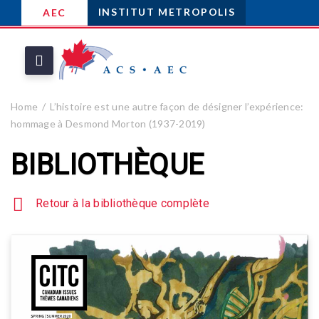
INSTITUT METROPOLIS
AEC
Home
L’histoire est une autre façon de désigner l’expérience:
hommage à Desmond Morton (1937-2019)
BIBLIOTHÈQUE
Retour à la bibliothèque complète