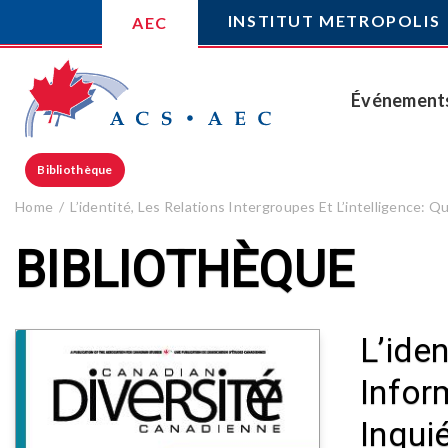
INSTITUT METROPOLIS
AEC
Événement
Bibliothèque
Home
L’identité, Les Relations Intergroupes Et L’intelligence:
BIBLIOTHÈQUE
L’iden
Infor
Inqui