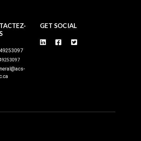
TACTEZ-
GET SOCIAL
S
49253097
49253097
neral@acs-
c.ca