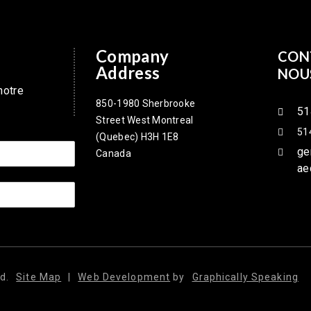
Company
CON
Address
NOU
notre
850-1980 Sherbrooke
51
Street West Montreal
51
(Quebec) H3H 1E8
ge
Canada
ae
d.
Site Map
|
Web Development
by
Graphically Speaking