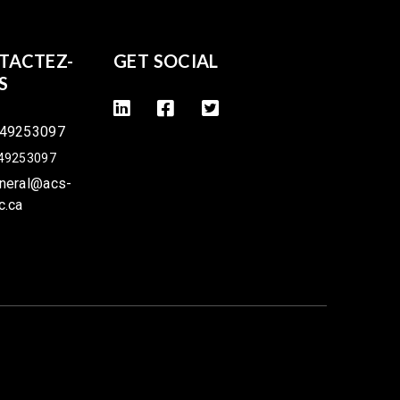
TACTEZ-
GET SOCIAL
S
49253097
49253097
neral@acs-
c.ca