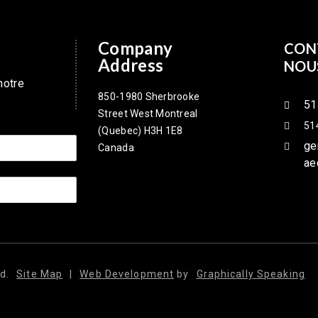
Company
CON
Address
NOU
notre
850-1980 Sherbrooke
51
Street West Montreal
51
(Quebec) H3H 1E8
ge
Canada
ae
d.
Site Map
|
Web Development
by
Graphically Speaking