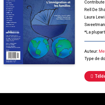
Contribute
Rell De Sh
Laura Lewi
Sweetman, 
*La plupart
Auteur:
Met
Type de d
Télé