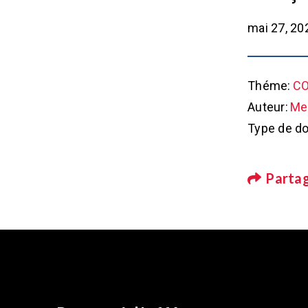
mai 27, 20
Théme:
CO
Auteur:
Met
Type de d
Parta