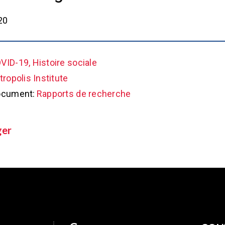
20
VID-19, Histoire sociale
ropolis Institute
ocument:
Rapports de recherche
ger