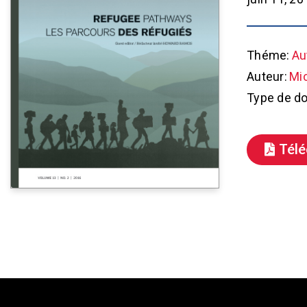
Théme:
Au
Auteur:
Mi
Type de d
Tél