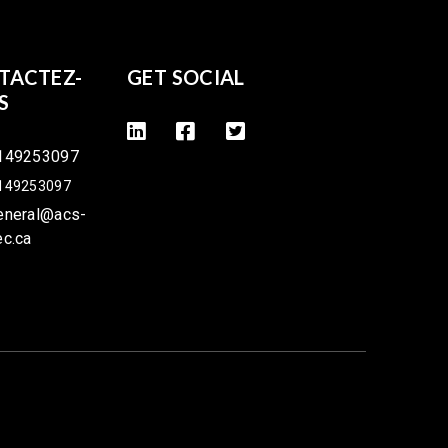
TACTEZ-
GET SOCIAL
S
149253097
149253097
eneral@acs-
ec.ca