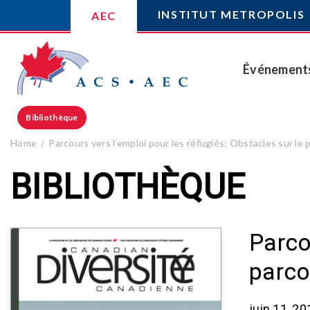
INSTITUT METROPOLIS
AEC
Événement
Bibliothèque
Home
Parcours vers l’emploi pour les réfugiés: Obstacles sur le 
BIBLIOTHÈQUE
Parco
parco
juin 11, 20