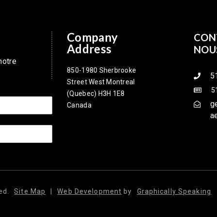
Company
CON
Address
NOU
notre
850-1980 Sherbrooke
5
Street West Montreal
5
(Quebec) H3H 1E8
g
Canada
a
ed.
Site Map
|
Web Development
by
Graphically Speaking