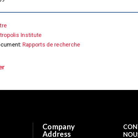
tre
ropolis Institute
ocument:
Rapports de recherche
er
Company
CON
Address
NOU