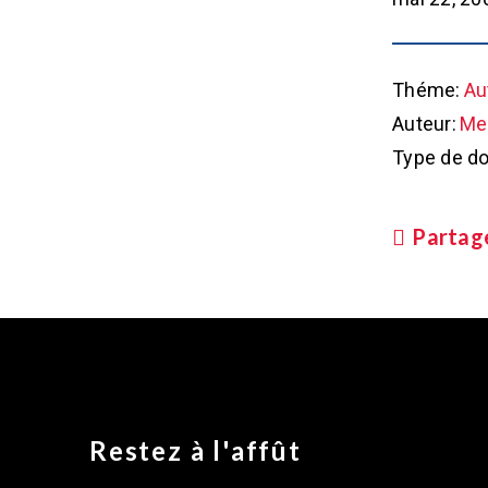
Théme:
Au
Auteur:
Met
Type de d
Partag
Restez à l'affût