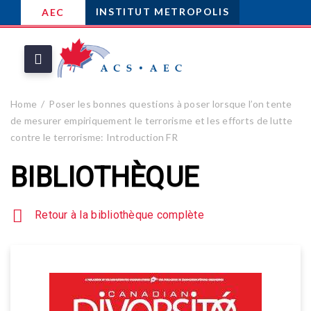
INSTITUT METROPOLIS
AEC
Home
Poser les bonnes questions à poser lorsque l’on tente
de mesurer empiriquement le terrorisme et les efforts de lutte
contre le terrorisme: Introduction FR
BIBLIOTHÈQUE
Retour à la bibliothèque complète