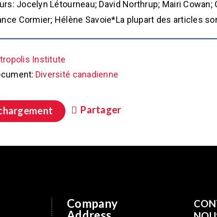
urs: Jocelyn Létourneau; David Northrup; Mairi Cowan; 
ce Cormier; Hélène Savoie*La plupart des articles son
ropolis Institute
ocument:
Diversité canadienne
Partager
chargement
Company
CON
Address
NOU