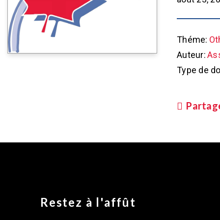
Théme:
Ot
Auteur:
As
Type de d
Partag
Restez à l'affût