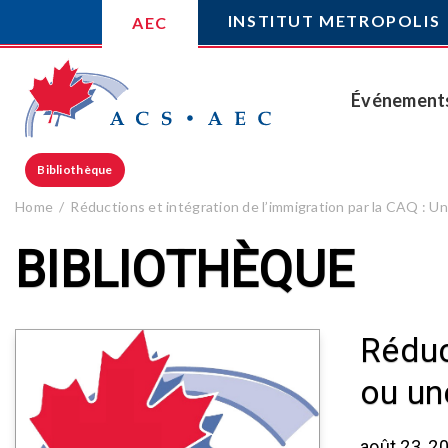
INSTITUT METROPOLIS
AEC
Événement
Bibliothèque
Home
Réductions et intégration de l’immigration par la CAQ : Un
BIBLIOTHÈQUE
Réduc
ou un
août 23, 2