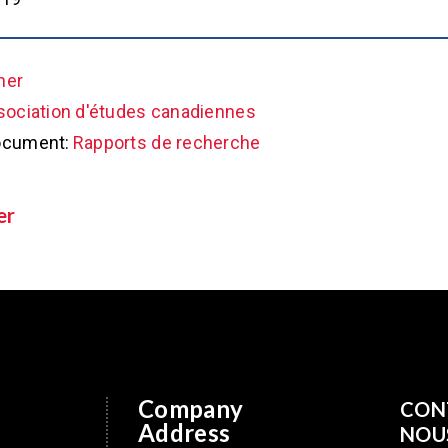
her
sociation d'études canadiennes
ocument:
Rapports de recherche
er
Company
CON
Address
NOU