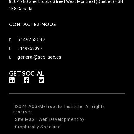
850-1980 Sherbrooke Street West Montreal (Quebec) H3H
1E8 Canada
CONTACTEZ-NOUS
5149253097
5149253097
general@acs-aec.ca
GET SOCIAL
2024 ACS-Metropolis Institute. All rights
reserved.
Site Map
|
Web Development
by
Graphically Speaking