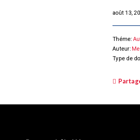
août 13, 2
Théme:
Au
Auteur:
Met
Type de d
Partag