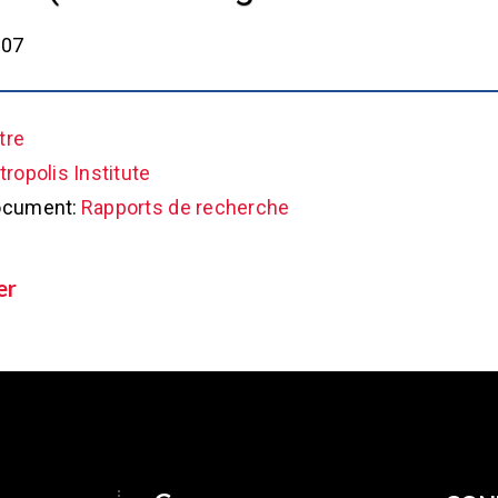
007
tre
ropolis Institute
ocument:
Rapports de recherche
er