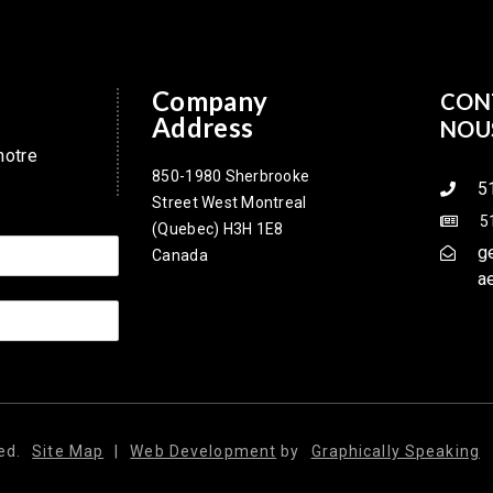
Company
CON
Address
NOU
notre
850-1980 Sherbrooke
5
Street West Montreal
5
(Quebec) H3H 1E8
g
Canada
a
ed.
Site Map
|
Web Development
by
Graphically Speaking