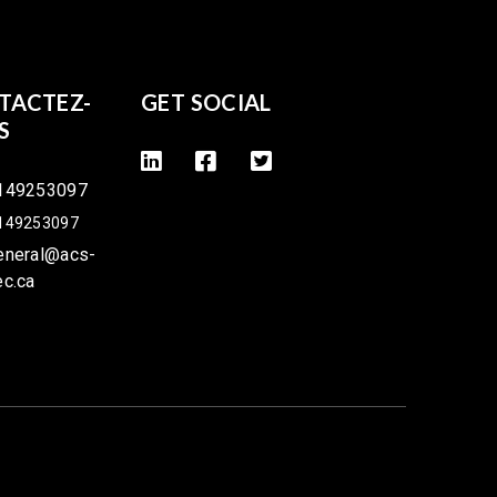
TACTEZ-
GET SOCIAL
S
149253097
149253097
eneral@acs-
ec.ca