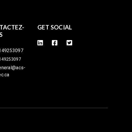
TACTEZ-
GET SOCIAL
S
149253097
149253097
eneral@acs-
ec.ca