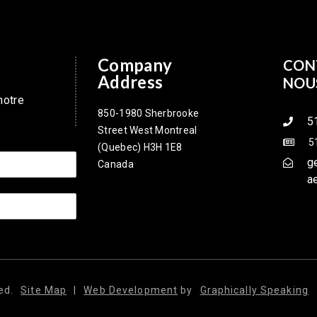
Company
CON
Address
NOU
notre
850-1980 Sherbrooke
5
Street West Montreal
5
(Quebec) H3H 1E8
g
Canada
a
ed.
Site Map
|
Web Development
by
Graphically Speaking