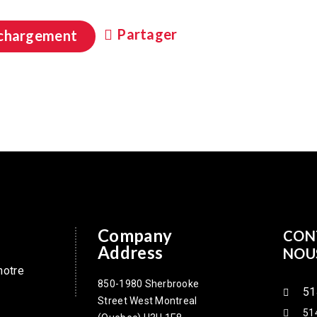
Partager
chargement
Company
CON
Address
NOU
notre
850-1980 Sherbrooke
51
Street West Montreal
51