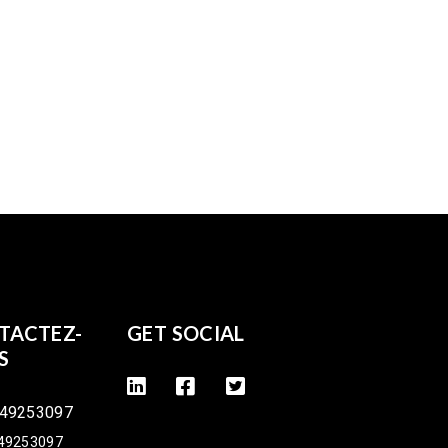
TACTEZ-
GET SOCIAL
S
49253097
49253097