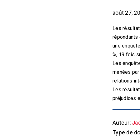
août 27, 2
Les résulta
répondants e
une enquête 
%, 19 fois s
Les enquête
menées par L
relations in
Les résultat
préjudices e
Auteur:
Ja
Type de d